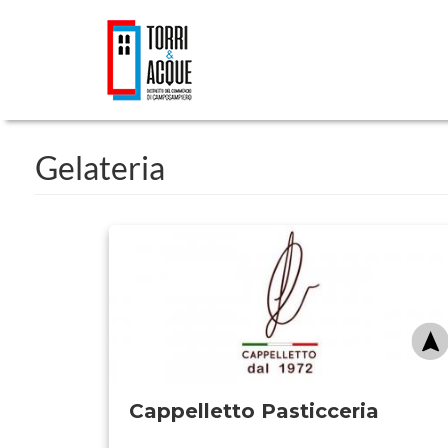
Salta
al
contenuto
principale
Gelateria
Cappelletto Pasticceria