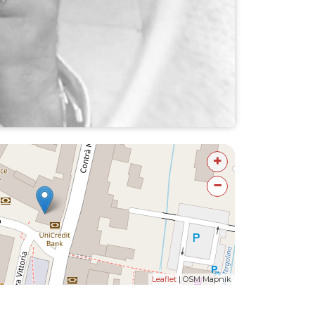
+
−
Leaflet
| OSM Mapnik