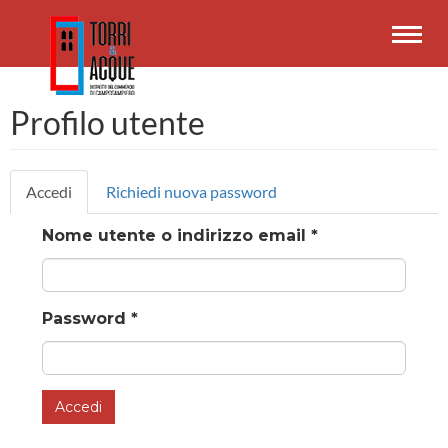
Salta
al
Toggl
contenuto
navig
principale
Profilo utente
Schede
Accedi
(scheda
Richiedi nuova password
primarie
attiva)
Nome utente o indirizzo email
*
Password
*
Accedi