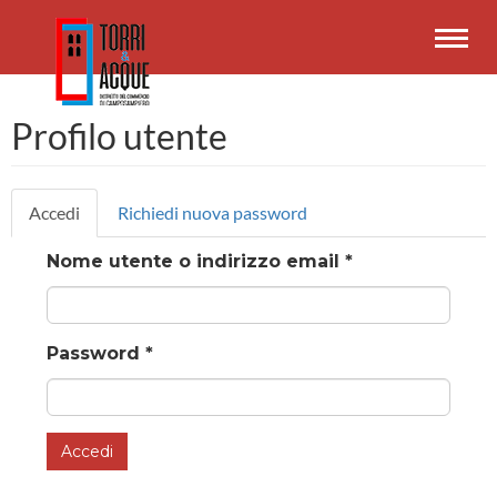
Salta
al
Toggl
contenuto
navig
principale
Profilo utente
Schede
Accedi
(scheda
Richiedi nuova password
primarie
attiva)
Nome utente o indirizzo email
*
Password
*
Accedi