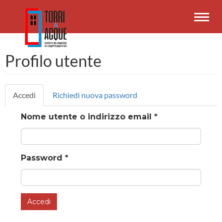
Salta
al
Toggl
contenuto
navig
principale
Profilo utente
Schede
Accedi
(scheda
Richiedi nuova password
primarie
attiva)
Nome utente o indirizzo email
*
Password
*
Accedi