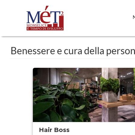
Salta
al
contenuto
principale
Benessere e cura della perso
Hair Boss