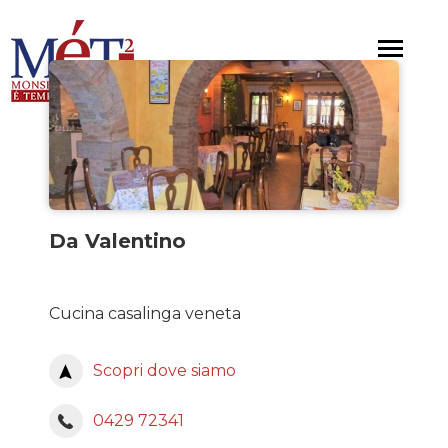
Salta
al
Toggle
contenuto
navigat
principale
Da Valentino
Cucina casalinga veneta
Scopri dove siamo
0429 72341