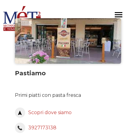
Salta
al
Toggle
contenuto
navigat
principale
Pastiamo
Primi piatti con pasta fresca
Scopri dove siamo
3927173138