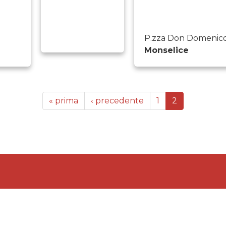
P.zza Don Domenico
Monselice
« prima
‹ precedente
1
2