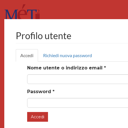
Salta
al
contenuto
principale
Profilo utente
Schede
Accedi
(scheda
Richiedi nuova password
primarie
attiva)
Nome utente o indirizzo email
*
Password
*
Accedi