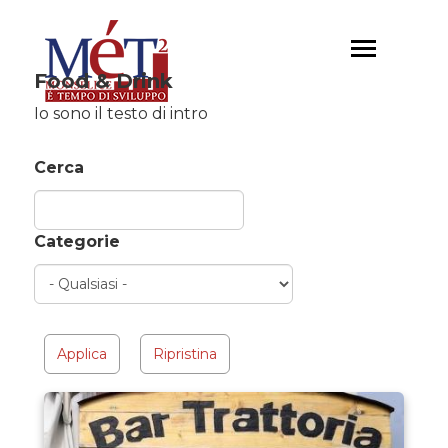
Salta
al
Toggle
contenuto
navigation
Food & Drink
principale
Io sono il testo di intro
Cerca
Categorie
Applica
Ripristina