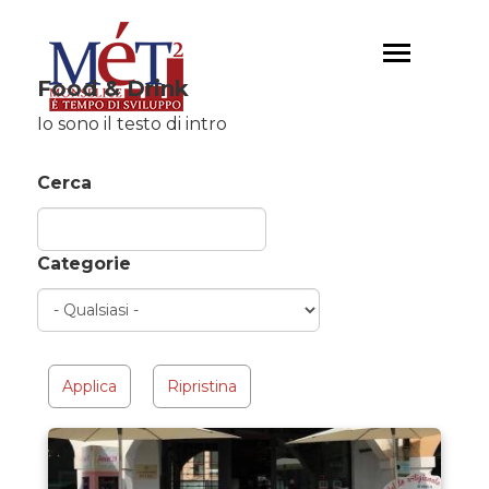
Salta
al
Toggle
contenuto
navigation
Food & Drink
principale
Io sono il testo di intro
Cerca
Categorie
Applica
Ripristina