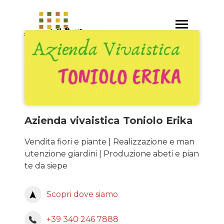
Salta
al
Toggle
contenuto
navigation
principale
Azienda vivaistica Toniolo Erika
Vendita fiori e piante | Realizzazione e man
utenzione giardini | Produzione abeti e pian
te da siepe
Scopri dove siamo
+39 340 246 7888