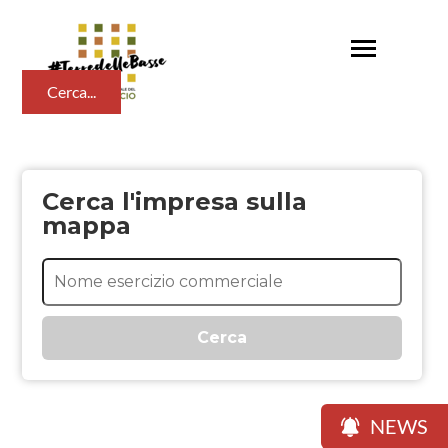
Salta
al
Toggle
contenuto
+
navigation
principale
Cerca...
−
Cerca l'impresa sulla
mappa
Cerca
NEWS