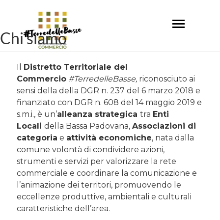
Salta
al
Toggle
contenuto
Chi siamo
navigation
principale
Il
Distretto Territoriale del
Commercio
#TerredelleBasse,
riconosciuto ai
sensi della della DGR n. 237 del 6 marzo 2018 e
finanziato con DGR n. 608 del 14 maggio 2019 e
s.m.i., è un’
alleanza strategica
tra
Enti
Locali
della Bassa Padovana,
Associazioni di
categoria
e
attività economiche
, nata dalla
comune volontà di condividere azioni,
strumenti e servizi per valorizzare la rete
commerciale e coordinare la comunicazione e
l’animazione dei territori, promuovendo le
eccellenze produttive, ambientali e culturali
caratteristiche dell’area.