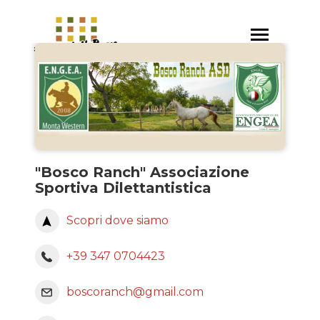
Salta
al
Toggle
contenuto
navigation
principale
"Bosco Ranch" Associazione
Sportiva Dilettantistica
Scopri dove siamo
+39 347 0704423
boscoranch@gmail.com