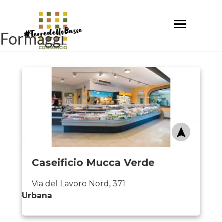
Salta
al
Toggle
contenuto
Formaggi
navigation
principale
Caseificio Mucca Verde
Via del Lavoro Nord, 371
Urbana