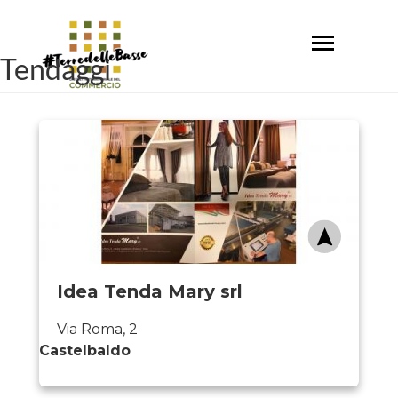
Salta
al
Toggle
contenuto
Tendaggi
navigation
principale
Idea Tenda Mary srl
Via Roma, 2
Castelbaldo