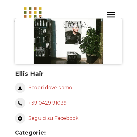
Salta
al
Toggle
contenuto
navigation
principale
Ellis Hair
Scopri dove siamo
+39 0429 91039
Seguici su Facebook
Categorie: