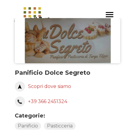
Salta
al
Toggle
contenuto
navigation
principale
Panificio Dolce Segreto
Scopri dove siamo
+39 366 2451324
Categorie:
Panificio
Pasticceria