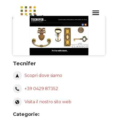
Salta
al
Toggle
contenuto
navigation
principale
Tecnifer
Scopri dove siamo
+39 0429 87352
Visita il nostro sito web
Categorie: