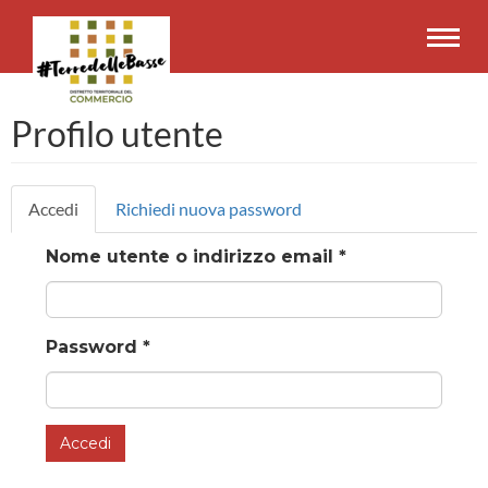
Salta
al
Toggl
contenuto
navig
principale
Profilo utente
Schede
Accedi
(scheda
Richiedi nuova password
primarie
attiva)
Nome utente o indirizzo email
*
Password
*
Accedi