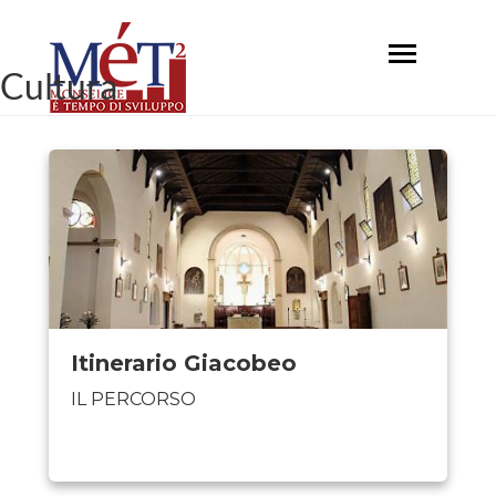
Salta
al
Toggle
contenuto
Cultura
navigation
principale
Itinerario Giacobeo
IL PERCORSO