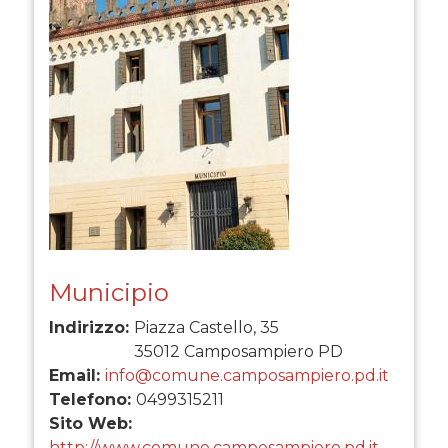
Municipio
Indirizzo:
Piazza Castello, 35
35012
Camposampiero
PD
Email:
info@comune.camposampiero.pd.it
Telefono:
0499315211
Sito Web:
http://www.comune.camposampiero.pd.it