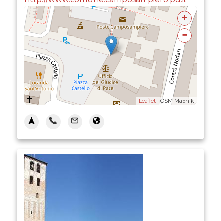
+
−
Leaflet
| OSM Mapnik