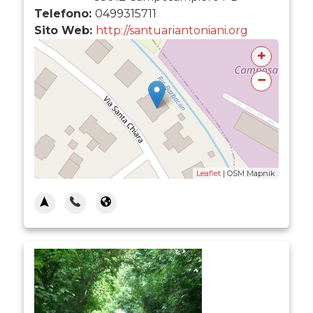
Telefono:
0499315711
Sito Web:
http://santuariantoniani.org
+
−
Leaflet
| OSM Mapnik