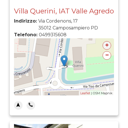
Villa Querini, IAT Valle Agredo
Indirizzo:
Via Cordenons, 17
35012
Camposampiero
PD
Telefono:
0499315608
+
−
Leaflet
| OSM Mapnik