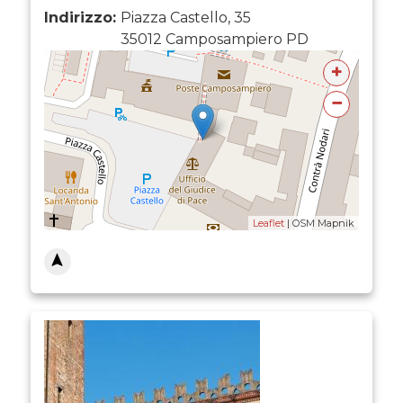
Indirizzo:
Piazza Castello, 35
35012
Camposampiero
PD
+
−
Leaflet
| OSM Mapnik