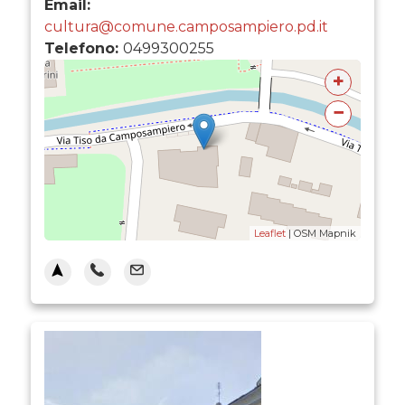
Email:
cultura@comune.camposampiero.pd.it
Telefono:
0499300255
+
−
Leaflet
| OSM Mapnik