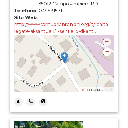
35012
Camposampiero
PD
Telefono:
0499315711
Sito Web:
http://www.santuariantoniani.org/it/realta-
legate-ai-santuari/il-sentiero-di-ant...
+
−
Leaflet
| OSM Mapnik