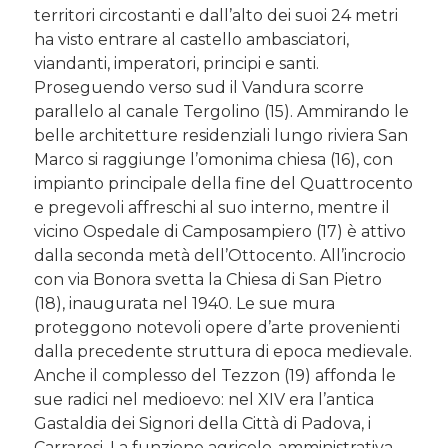
territori circostanti e dall’alto dei suoi 24 metri
ha visto entrare al castello ambasciatori,
viandanti, imperatori, principi e santi.
Proseguendo verso sud il Vandura scorre
parallelo al canale Tergolino (15). Ammirando le
belle architetture residenziali lungo riviera San
Marco si raggiunge l’omonima chiesa (16), con
impianto principale della fine del Quattrocento
e pregevoli affreschi al suo interno, mentre il
vicino Ospedale di Camposampiero (17) è attivo
dalla seconda metà dell’Ottocento. All’incrocio
con via Bonora svetta la Chiesa di San Pietro
(18), inaugurata nel 1940. Le sue mura
proteggono notevoli opere d’arte provenienti
dalla precedente struttura di epoca medievale.
Anche il complesso del Tezzon (19) affonda le
sue radici nel medioevo: nel XIV era l’antica
Gastaldia dei Signori della Città di Padova, i
Carraresi. La funzione agricolo-amministrativa